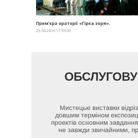
ЗБІЛЬШИТИ
ПРО ПРОЕКТ
Прeм’єра ораторії «Гірка зоря».
25.04.2016 17:50:00
ОБСЛУГОВУ
Мистецькі виставки відрі
довшим терміном експозиці
проектів основним завдання
не завжди звичайними, п