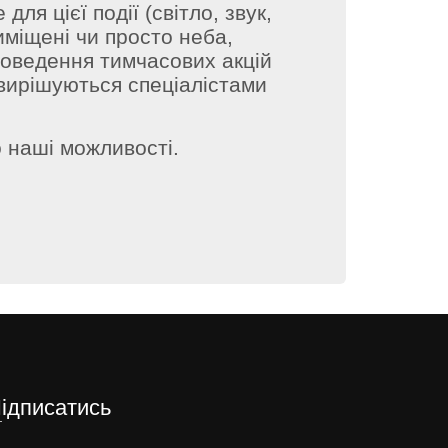
ля цієї події (світло, звук,
иміщені чи просто неба,
роведення тимчасових акцій
 вирішуються спеціалістами
 наші можливості.
Підписатись