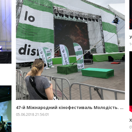
У
1
ЗБІЛЬШИТИ
ПРО ПРОЕКТ
47-й Міжнародний кінофестиваль Молодість. Завершення.
05.06.2018 21:56:01
Х
0