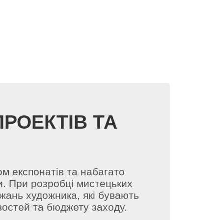
РОЕКТІВ ТА
ом експонатів та набагато
и. При розробці мистецьких
жань художника, які бувають
остей та бюджету заходу.